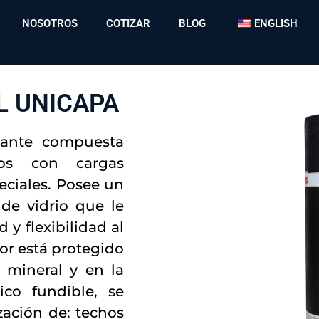
NOSOTROS
COTIZAR
BLOG
ENGLISH
 UNICAPA
zante compuesta
dos con cargas
eciales. Posee un
 de vidrio que le
 y flexibilidad al
ior está protegido
 mineral y en la
ico fundible, se
zación de: techos