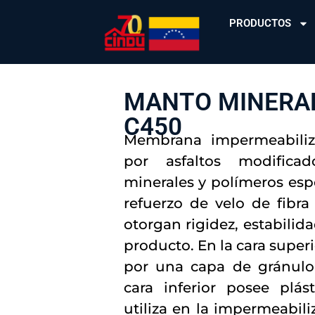
PRODUCTOS
MANTO MINERAL
C450
Membrana impermeabili
por asfaltos modifica
minerales y polímeros esp
refuerzo de velo de fibra
otorgan rigidez, estabilidad
producto. En la cara super
por una capa de gránulo
cara inferior posee plást
utiliza en la impermeabili