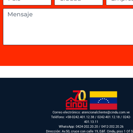
Correo electrónico: atencionalcliente@cindu.com.ve
Teléfono: +58-0242.401.12.38 / 0242-401.12.18 / 0242-
401.13.11
WhatsApp: 0424-202.20.20 / 0412-202.20.26
Dirección: Av.50, cruce con calle 19, Edif. Cindu, piso 1 Of 