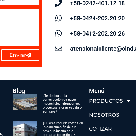
+58-0242-401.12.18
+58-0424-202.20.20
+58-0412-202.20.26
atencionalcliente@cind
Enviar
Blog
Menú
¿Te dedicas a la
construcción de naves
PRODUCTOS
industriales, almacenes,
proyectos a gran escala o
edificios?
NOSOTROS
¿Buscas reducir costos en
la construcción de tus
COTIZAR
naves industriales o
SN,
cámaras frigoríficas?