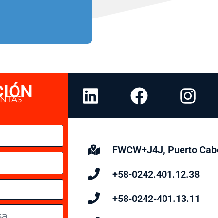
Presentación: Rollo
CIÓN
UNTAS
FWCW+J4J, Puerto Cabe
+58-0242.401.12.38
+58-0242-401.13.11