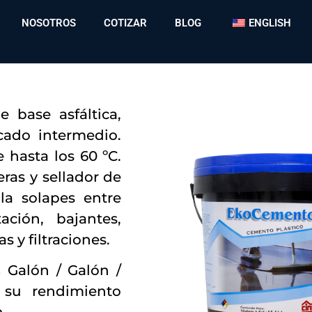
NOSOTROS
COTIZAR
BLOG
ENGLISH
e base asfáltica,
cado intermedio.
e hasta los 60 ºC.
as y sellador de
la solapes entre
ación, bajantes,
s y filtraciones.
 Galón / Galón /
 su rendimiento
n.