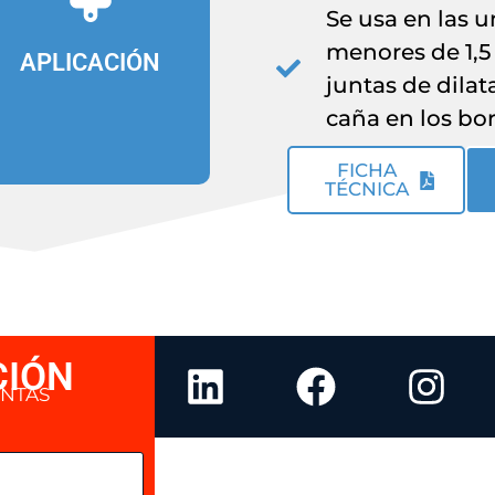
palustre o
Se usa en las u
utilizando
menores de 1,5 
APLICACIÓN
Aplique
juntas de dila
caña en los bo
FICHA
TÉCNICA
CIÓN
UNTAS