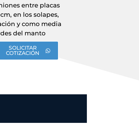
niones entre placas
cm, en los solapes,
tación y como media
rdes del manto
SOLICITAR
COTIZACIÓN