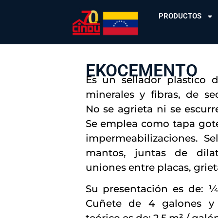
PRODUCTOS
EKOCEMENTO
Es un sellador plástico d
minerales y fibras, de se
No se agrieta ni se escurr
Se emplea como tapa goter
impermeabilizaciones. Sel
mantos, juntas de dilat
uniones entre placas, grieta
Su presentación es de: ¼
Cuñete de 4 galones y
teórico es de: 2,5 m² / galó