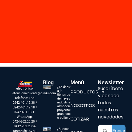
Blog
Menú
Newsletter
Correo
¿Te dedicas
Suscríbete
electrónico:
a la
PRODUCTOS
atencionalcliente@cindu.com.ve
y conoce
construcción
Teléfono: +58-
de naves
todas
industriales,
0242.401.12.38 /
NOSOTROS
almacenes,
0242-401.12.18 /
nuestras
proyectos a
0242-401.13.11
gran escala
novedades
WhatsApp:
o edificios?
COTIZAR
0424-202.20.20 /
0412-202.20.26
¿Buscas
Enviar
Dirección: Av.50,