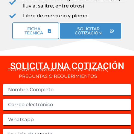
lluvia, salitre, entre otros)
Libre de mercurio y plomo
FICHA
SOLICITAR
TÉCNICA
COTIZACIÓN
SOLICITA UNA COTIZACIÓN
POR FAVOR ENVÍANOS TUS COMENTARIOS,
PREGUNTAS O REQUERIMIENTOS