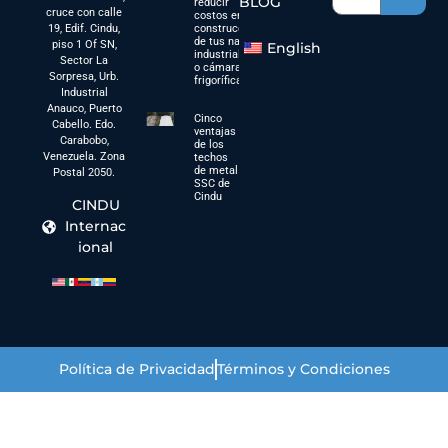
BLOG
reducir
cruce con calle
costos en la
construcción
19, Edif. Cindu,
de tus naves
piso 1 Of SN,
English
industriales
Sector La
o cámaras
Sorpresa, Urb.
frigoríficas?
Industrial
Anauco, Puerto
Cinco
Cabello. Edo.
ventajas
Carabobo,
de los
Venezuela. Zona
techos
de metal
Postal 2050.
SSC de
Cindu
CINDU
Internac
ional
Política de Privacidad
Términos y Condiciones