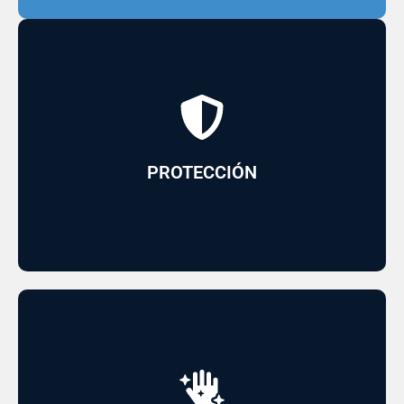
climáticas
protección contra los rayos UV y condiciones
Posee componentes que aportan una alta
PROTECCIÓN
con acabado mate