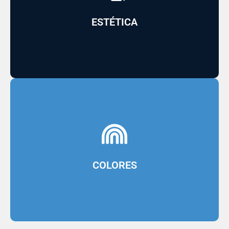
calidad que embellece el interior y exterior
Pintura emulsionada decorativa de máxima
ESTÉTICA
Ceniza, Turquesa y Rojo
Manzana, Melocotón, Rosa Pastel, Gris, Gris
Amarillo Amanecer, Azul Encanto, Verde
COLORES
Blanco, Blanco Ostra, Marfil, Amarillo Tostado,