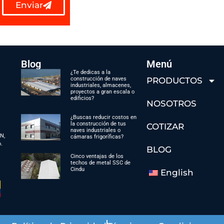
Enviar
Blog
Menú
¿Te dedicas a la
construcción de naves
PRODUCTOS
industriales, almacenes,
proyectos a gran escala o
edificios?
NOSOTROS
¿Buscas reducir costos en
la construcción de tus
COTIZAR
naves industriales o
SN,
cámaras frigoríficas?
o.
BLOG
Cinco ventajas de los
techos de metal SSC de
Cindu
English