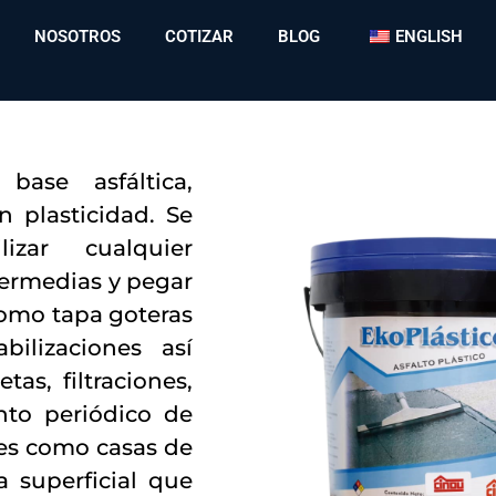
NOSOTROS
COTIZAR
BLOG
ENGLISH
ase asfáltica,
n plasticidad. Se
izar cualquier
ntermedias y pegar
 como tapa goteras
ilizaciones así
as, filtraciones,
nto periódico de
es como casas de
 superficial que