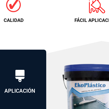
CALIDAD
FÁCIL APLICAC
espátula
utilizando
ambiente,
temperatura
aplica a
APLICACIÓN
utilizar calor, se
No es necesario