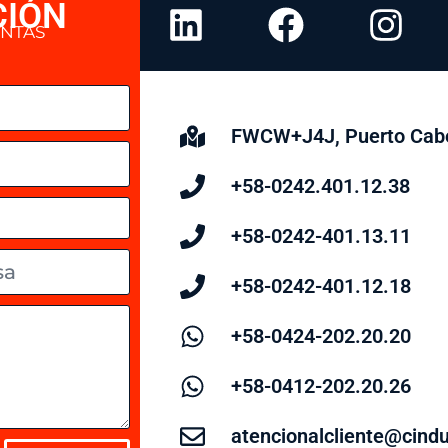
CIÓN
UNTAS
FWCW+J4J, Puerto Cabe
+58-0242.401.12.38
+58-0242-401.13.11
+58-0242-401.12.18
+58-0424-202.20.20
+58-0412-202.20.26
atencionalcliente@cind